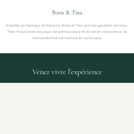
Boris & Tina
Installés au Hameau de Peyrolis, Boris et Tina sont les gardiens de Gaia-
Tree. Passionnés de yoga, de permaculture et de vie en conscience, ils
ont transformé cet hectare en sanctuaire.
Venez vivre l'expérience
Que vous soyez thérapeute, enseignant ou simplement en quête de silence,
Gaia-Tree vous attend.
DÉCOUVRIR LE LIEU
VOIR LES ÉVÉNEMENTS