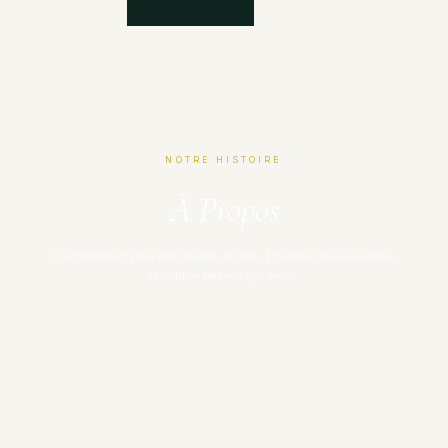
NOTRE HISTOIRE
À Propos
Comment un rêve est devenu un lieu. L'histoire de Gaia-Tree,
racontée par ses gardiens.