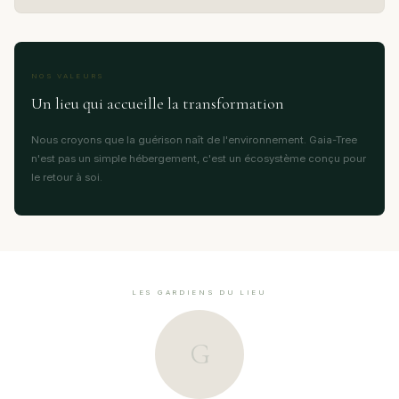
NOS VALEURS
Un lieu qui accueille la transformation
Nous croyons que la guérison naît de l'environnement. Gaia-Tree
n'est pas un simple hébergement, c'est un écosystème conçu pour
le retour à soi.
LES GARDIENS DU LIEU
G